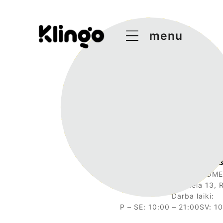
menu
Salons NAKTS MĒ
TC SPICE HOME
Jaunmoku iela 13, 
Darba laiki:
P – SE: 10:00 – 21:00SV: 1