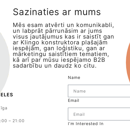
Sazinaties ar mums
Mēs esam atvērti un komunikabli,
un labprāt pārrunāsim ar jums
visus jautājumus kas ir saistīt gan
ar Klingo konstruktora plašajām
iespējām, gan loģistiku, gan ar
mārketingu saistītiem tematiem,
kā arī par mūsu iespējamo B2B
sadarbību un daudz ko citu.
Name
BELES
Email
Rīga
0:00 – 21:00
I’m Interested In